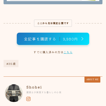
40代
57
50代
25
ここから先は限定公開です
60代以上
10
自己紹介
228
全記事を購読する
9,980円
特集記事
8
すでに購入済みの方は
こちら
プチ特集記事
2
#35歳
年齢で検索する
ABOUT ME
Shohei
18歳
(1)
19歳
(5)
21歳
(3)
22歳
(9)
建築士が実践する暮らしの小技
23歳
(5)
24歳
(6)
25歳
(4)
26歳
(5)