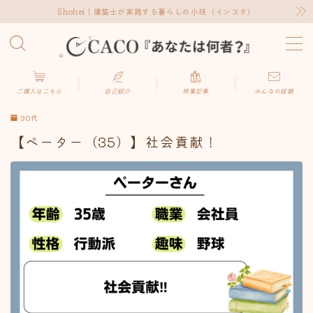
Shohei｜建築士が実践する暮らしの小技（インスタ）
MENU
キーワードで検索する
ご購入はこちら
自己紹介
特集記事
みんなの経験
30代
【ペーター（35）】社会貢献！
カテゴリーで検索する
10代
6
20代
49
30代
81