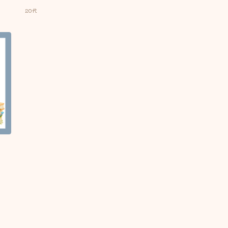
18歳
(1)
19歳
(5)
21歳
(3)
22歳
(9)
23
20代
26歳
(5)
27歳
(6)
28歳
(5)
29歳
(6)
3
33歳
(6)
34歳
(14)
35歳
(6)
36歳
(8)
3
40歳
(7)
41歳
(3)
42歳
(6)
43歳
(5)
44
47歳
(3)
48歳
(5)
49歳
(11)
50歳
(6)
5
54歳
(2)
55歳
(2)
56歳
(1)
57歳
(2)
5
61歳
(1)
66歳
(2)
69歳
(1)
70歳
(3)
将来の夢（無料）
悩んでいること