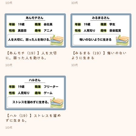
10代
10代
40代
57
50代
25
60代以上
10
自己紹介
228
【あんモチ（19）】人を大切
【みるまる（19）】悔いのない
に。困った人を助ける。
ように生きる
特集記事
8
10代
10代
プチ特集記事
2
年齢で検索する
【ハル（19）】ストレスを溜め
18歳
(1)
19歳
(5)
21歳
(3)
22歳
(9)
ずに生きる。
23歳
(5)
24歳
(6)
25歳
(4)
26歳
(5)
10代
Follow Me