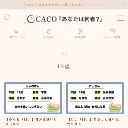
Shohei｜建築士が実践する暮らしの小技（インスタ）
MENU
キーワードで検索する
ご購入はこちら
自己紹介
特集記事
みんなの経験
TAG
19歳
カテゴリーで検索する
10代
6
20代
49
【みゃお（19）】自分を嫌いに
【にょ（19）】自立した強い女
30代
81
ならない
性になる