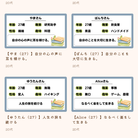
20代
20代
40代
57
50代
25
60代以上
10
自己紹介
228
【やま（27）】自分の心の声に
【ぱんち（27）】自分のことを
耳を傾ける。
大切に生きる。
特集記事
8
20代
20代
プチ特集記事
2
年齢で検索する
【ゆうたん（27）】人生の旅を
【Alice（27）】なるべく楽をし
18歳
(1)
19歳
(5)
21歳
(3)
22歳
(9)
続ける
て生きる
23歳
(5)
24歳
(6)
25歳
(4)
26歳
(5)
20代
20代
Follow Me