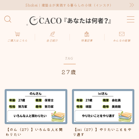
Shohei｜建築士が実践する暮らしの小技（インスタ）
MENU
キーワードで検索する
ご購入はこちら
自己紹介
特集記事
みんなの経験
TAG
27歳
カテゴリーで検索する
10代
6
20代
49
【のん（27）】いろんな人と関
【ixi（27）】やりたいことをや
30代
81
わりたい
り通す