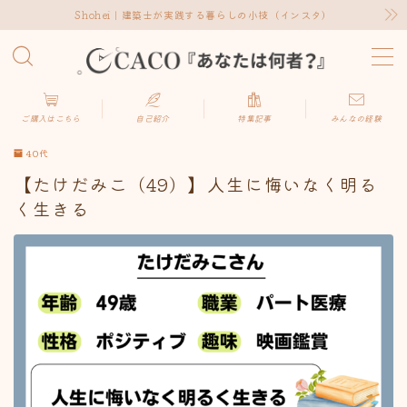
Shohei｜建築士が実践する暮らしの小技（インスタ）
MENU
キーワードで検索する
ご購入はこちら
自己紹介
特集記事
みんなの経験
40代
【たけだみこ（49）】人生に悔いなく明る
く生きる
カテゴリーで検索する
10代
6
20代
49
30代
81