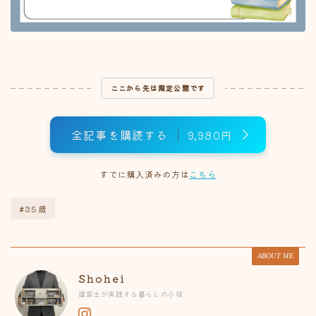
40代
57
50代
25
60代以上
10
ここから先は限定公開です
自己紹介
228
全記事を購読する
9,980円
特集記事
8
プチ特集記事
すでに購入済みの方は
こちら
2
#35歳
年齢で検索する
ABOUT ME
18歳
(1)
19歳
(5)
21歳
(3)
22歳
(9)
Shohei
23歳
(5)
24歳
(6)
25歳
(4)
26歳
(5)
建築士が実践する暮らしの小技