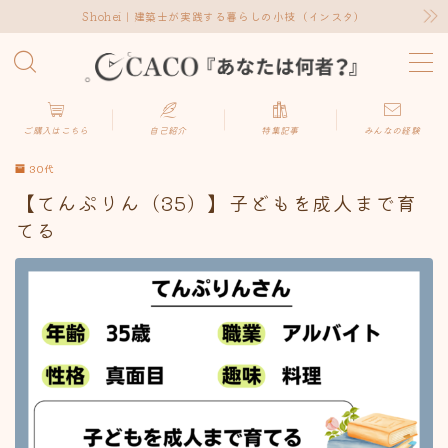
Shohei｜建築士が実践する暮らしの小技（インスタ）
MENU
キーワードで検索する
ご購入はこちら
自己紹介
特集記事
みんなの経験
30代
【てんぷりん（35）】子どもを成人まで育
てる
カテゴリーで検索する
10代
6
20代
49
30代
81