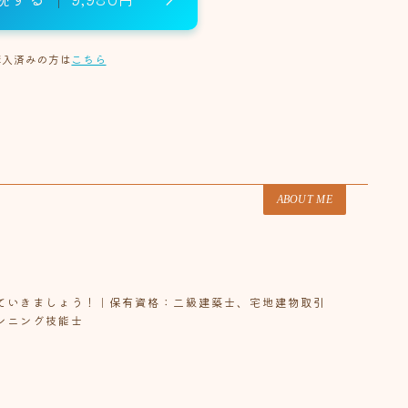
18歳
(1)
19歳
(5)
21歳
(3)
22歳
(9)
23
26歳
(5)
27歳
(6)
28歳
(5)
29歳
(6)
3
購入済みの方は
こちら
33歳
(6)
34歳
(14)
35歳
(6)
36歳
(8)
3
40歳
(7)
41歳
(3)
42歳
(6)
43歳
(5)
44
47歳
(3)
48歳
(5)
49歳
(11)
50歳
(6)
5
54歳
(2)
55歳
(2)
56歳
(1)
57歳
(2)
5
ABOUT ME
61歳
(1)
66歳
(2)
69歳
(1)
70歳
(3)
ていきましょう！｜保有資格：二級建築士、宅地建物取引
ンニング技能士
将来の夢（無料）
悩んでいること