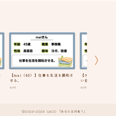
嬉しかったこと
頑張っていること
い
【mai（45）】仕事を生活を調和さ
【ケナガワ（46）
せる。
い自分になる
40代
40代
2023–2026 CACO 『あなたは何者？』