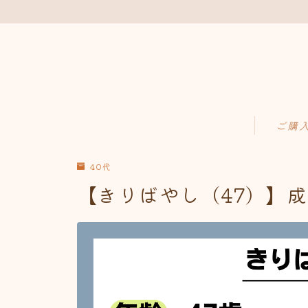
ご購
40代
【きりばやし（47）】