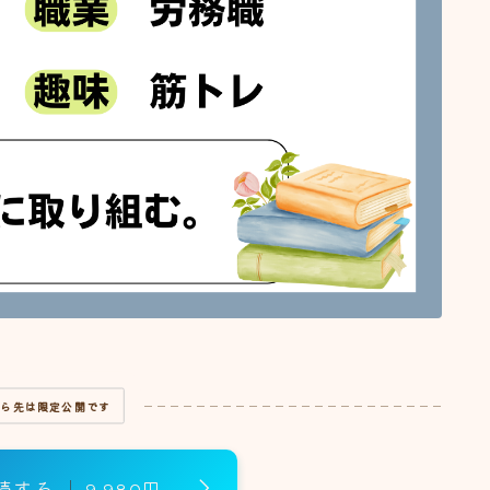
30代
81
40代
57
50代
25
60代以上
10
自己紹介
228
特集記事
8
プチ特集記事
2
から先は限定公開です
読する
9,980円