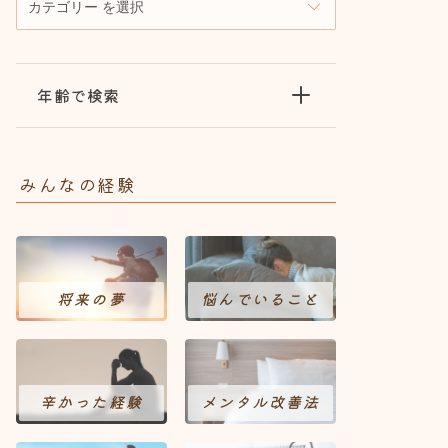
テ
ゴ
リ
ー
年齢で検索
みんなの経験
将来の夢
悩んでいること
辛かった経験
メンタル改善法