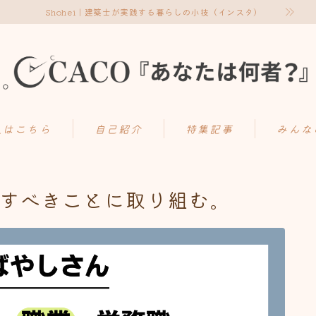
Shohei｜建築士が実践する暮らしの小技（インスタ）
入はこちら
自己紹介
特集記事
みんな
成すべきことに取り組む。
10代
6
20代
49