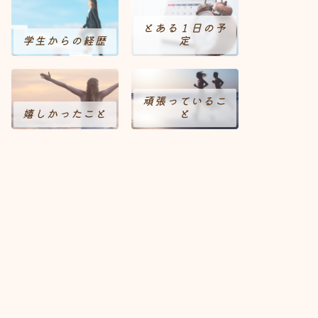
歳
(5)
24歳
(6)
25歳
(4)
とある１日の予
0歳
(8)
31歳
(10)
32歳
(9)
学生からの経歴
定
7歳
(5)
38歳
(11)
39歳
(4)
歳
(4)
45歳
(7)
46歳
(6)
頑張っているこ
1歳
(4)
52歳
(2)
53歳
(4)
嬉しかったこと
と
8歳
(1)
59歳
(1)
60歳
(3)
辛かった経験
メンタル改善法