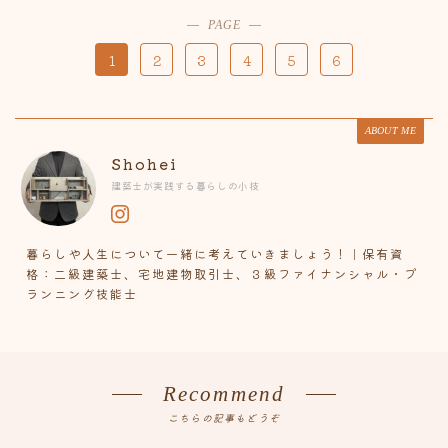
27歳
(6)
28歳
(5)
29歳
(6)
30歳
(8)
PAGE
31歳
(10)
32歳
(9)
33歳
(6)
34歳
(14)
1
2
3
4
5
6
35歳
(6)
36歳
(8)
37歳
(5)
38歳
(11)
39歳
(4)
40歳
(7)
41歳
(3)
42歳
(6)
ABOUT ME
43歳
(5)
44歳
(4)
45歳
(7)
46歳
(6)
Shohei
47歳
(3)
48歳
(5)
49歳
(11)
50歳
(6)
建築士が実践する暮らしの小技
51歳
(4)
52歳
(2)
53歳
(4)
54歳
(2)
暮らしや人生について一緒に考えていきましょう！｜保有資
55歳
(2)
56歳
(1)
57歳
(2)
58歳
(1)
格：二級建築士、宅地建物取引士、３級ファイナンシャル・プ
ランニング技能士
59歳
(1)
60歳
(3)
61歳
(1)
66歳
(2)
69歳
(1)
70歳
(3)
Recommend
みんなの経験
こちらの記事もどうぞ